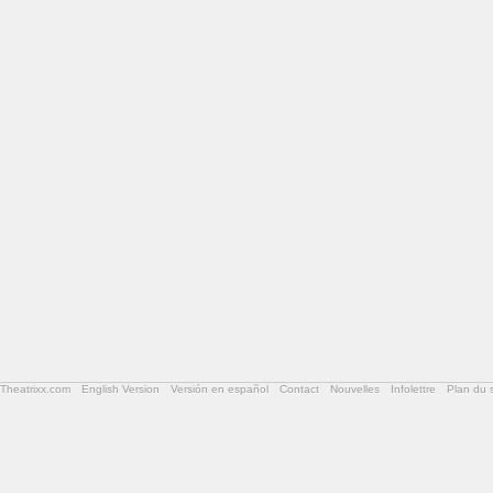
Theatrixx.com
English Version
Versión en español
Contact
Nouvelles
Infolettre
Plan du s