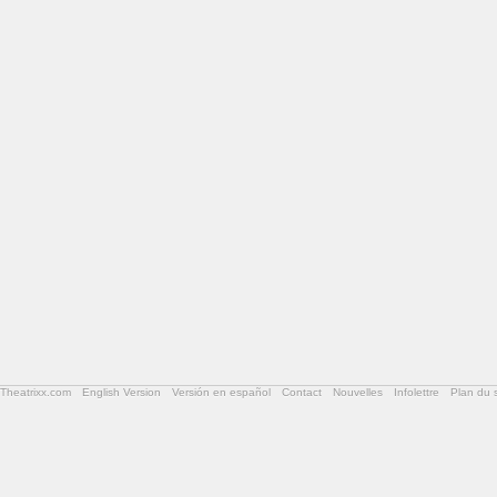
Theatrixx.com
English Version
Versión en español
Contact
Nouvelles
Infolettre
Plan du s