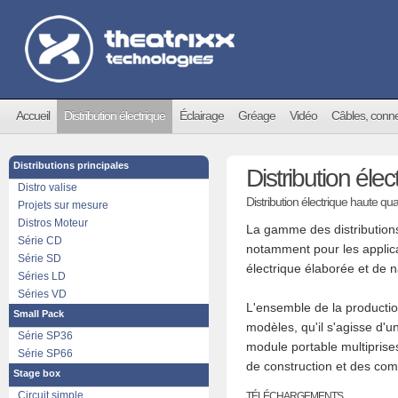
Accueil
Distribution électrique
Éclairage
Gréage
Vidéo
Câbles, conn
Distributions principales
Distribution élec
Distro valise
Distribution électrique haute qu
Projets sur mesure
Distros Moteur
La gamme des distributions
Série CD
notamment pour les applicat
Série SD
électrique élaborée et de 
Séries LD
Séries VD
L'ensemble de la producti
Small Pack
modèles, qu'il s'agisse d'u
Série SP36
module portable multiprise
Série SP66
de construction et des comp
Stage box
Circuit simple
TÉLÉCHARGEMENTS