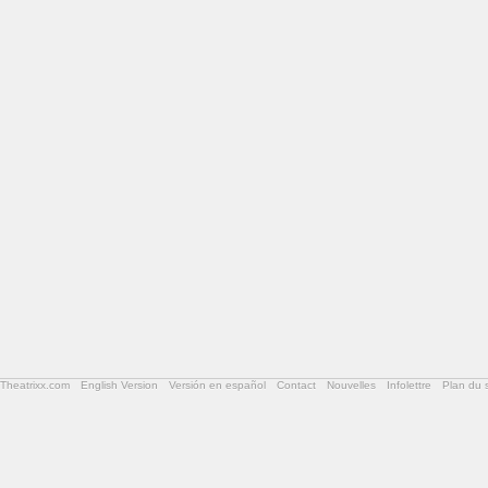
Theatrixx.com
English Version
Versión en español
Contact
Nouvelles
Infolettre
Plan du s